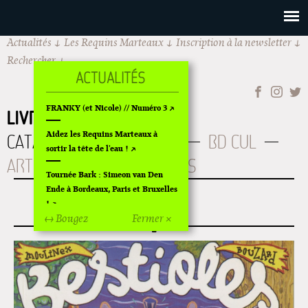
Actualités
Les Requins Marteaux
Inscription à la newsletter
Rechercher
FRANKY (et Nicole) // Numéro 3
LIVRES
À PARAITRE
Aidez les Requins Marteaux à
CATALOGUE
AUTEURS
BD CUL
sortir la tête de l'eau !
ART
OLDIES
ÉPUISÉS
Tournée Bark : Simeon van Den
Ende à Bordeaux, Paris et Bruxelles
BESTIOLES
!
↔ Bougez
Fermer ×
Off Of Off d'Angoulême 2024
Superette de noël à Pola
L'exposition de Fungirl à
Montpellier !