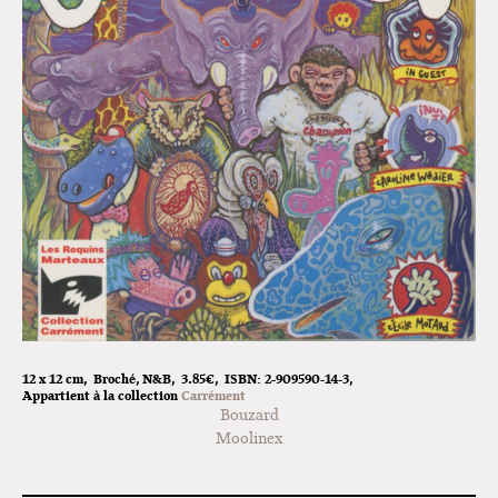
Lancements de "Ras le bol" de
Cardon
Exposition "Fungirl : Funeral
Home" à Colomiers
Tournée "Vulva Viking" : Elizabeth
Pich à Paris et Vincennes !
Dédicace de Gwénola Carrère à
Bruxelles
12 x 12 cm
Broché
N&B
3.85€
ISBN:
2-909590-14-3
Appartient à la collection
Carrément
Bouzard
Moolinex