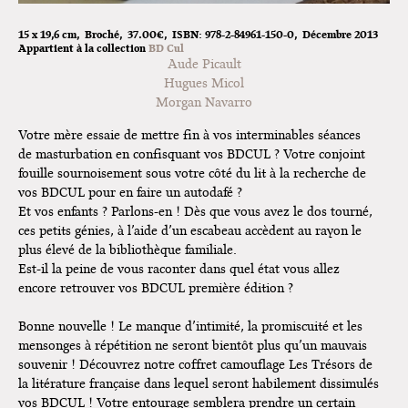
Exposition "Fungirl : Funeral
15 x 19,6 cm
Broché
37.00€
ISBN:
978-2-84961-150-0
Décembre 2013
Home" à Colomiers
Appartient à la collection
BD Cul
Aude Picault
Tournée "Vulva Viking" : Elizabeth
Hugues Micol
Pich à Paris et Vincennes !
Morgan Navarro
Dédicace de Gwénola Carrère à
Votre mère essaie de mettre fin à vos interminables séances
Bruxelles
de masturbation en confisquant vos BDCUL ? Votre conjoint
fouille sournoisement sous votre côté du lit à la recherche de
vos BDCUL pour en faire un autodafé ?
Et vos enfants ? Parlons-en ! Dès que vous avez le dos tourné,
ces petits génies, à l’aide d’un escabeau accèdent au rayon le
plus élevé de la bibliothèque familiale.
Est-il la peine de vous raconter dans quel état vous allez
encore retrouver vos BDCUL première édition ?
Bonne nouvelle ! Le manque d’intimité, la promiscuité et les
mensonges à répétition ne seront bientôt plus qu’un mauvais
souvenir ! Découvrez notre coffret camouflage Les Trésors de
la litérature française dans lequel seront habilement dissimulés
vos BDCUL ! Votre entourage semblera prendre un certain