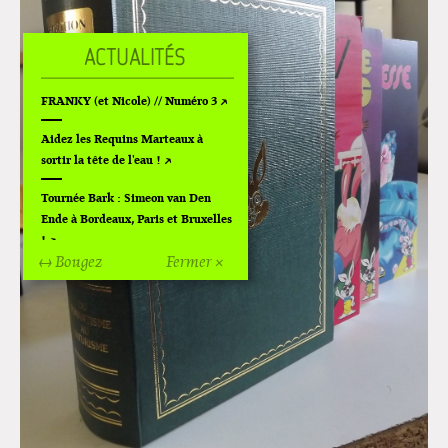
FRANKY (et Nicole) // Numéro 3
Aidez les Requins Marteaux à
sortir la tête de l'eau !
Tournée Bark : Simeon van Den
Ende à Bordeaux, Paris et Bruxelles
!
↔ Bougez
Fermer ×
Off Of Off d'Angoulême 2024
Superette de noël à Pola
L'exposition de Fungirl à
Montpellier !
Lancements de "Ras le bol" de
Cardon