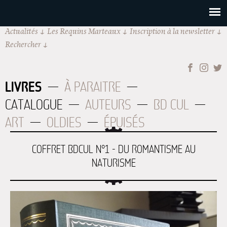
Actualités
Les Requins Marteaux
Inscription à la newsletter
Rechercher
LIVRES
À PARAITRE
CATALOGUE
AUTEURS
BD CUL
ART
OLDIES
ÉPUISÉS
COFFRET BDCUL N°1 - DU ROMANTISME AU
NATURISME