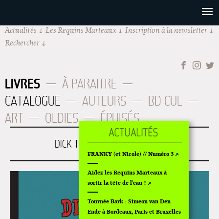
Actualités
Les Requins Marteaux
Inscription à la newsletter
Rechercher
LIVRES
À PARAITRE
CATALOGUE
AUTEURS
BD CUL
ART
OLDIES
ÉPUISÉS
DICK TALON TOUCHE LE FOND
FRANKY (et Nicole) // Numéro 3
Aidez les Requins Marteaux à
sortir la tête de l'eau !
Tournée Bark : Simeon van Den
Ende à Bordeaux, Paris et Bruxelles