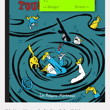
!
↔ Bougez
Fermer ×
Off Of Off d'Angoulême 2024
Superette de noël à Pola
L'exposition de Fungirl à
Montpellier !
Lancements de "Ras le bol" de
Cardon
Exposition "Fungirl : Funeral
Home" à Colomiers
Tournée "Vulva Viking" : Elizabeth
Pich à Paris et Vincennes !
Dédicace de Gwénola Carrère à
Bruxelles