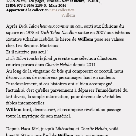
17,5 x 24 cm
120 pages
Broché - Noir et bichro
15.00€
ISBN:
978-2-8496-1189-0
Mars 2016
Appartient à la collection
Sans collection
Willem
Après
Dick Talon heureux comme un con
, sorti aux Éditions du
square en 1978 et
Dick Talon Nazillon
sortie en 2007 aux éditions
Willem
Rotative (Charlie Hebdo), le héros de
pose ses valises
chez Les Requins Marteaux.
Et il n'arrive pas seul !
Dick Talon touche le fond
présente une sélection d'histoires
courtes parues dans
Charlie Hebdo
depuis 2011.
Au long de la vingtaine de bds qui composent ce receuil, nous
découvrirons de nombreux personnages haut en couleurs.
Paradoxalement, si ces histoires ont si bien accompagné
l'actualité, c'est qu'elles parviennent à dépasser l'immédiateté du
fait-divers, la simple information, pour devenir de véritables
fables intemporelles.
Willem
tord, déconstruit, et recompose révélant au passage
toute la mystique de son matériel.
Depuis
Hara-Kiri
, jusqu'à
Libération
et
Charlie Hebdo
, voilà
Willem
bientôt 50 ans que l'œil de
nous accompagne.