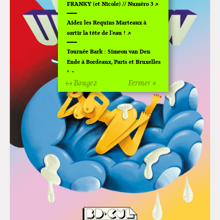
FRANKY (et Nicole) // Numéro 3
Aidez les Requins Marteaux à
sortir la tête de l'eau !
Tournée Bark : Simeon van Den
Ende à Bordeaux, Paris et Bruxelles
!
↔ Bougez
Fermer ×
Off Of Off d'Angoulême 2024
Superette de noël à Pola
L'exposition de Fungirl à
Montpellier !
Lancements de "Ras le bol" de
Cardon
Exposition "Fungirl : Funeral
Home" à Colomiers
Tournée "Vulva Viking" : Elizabeth