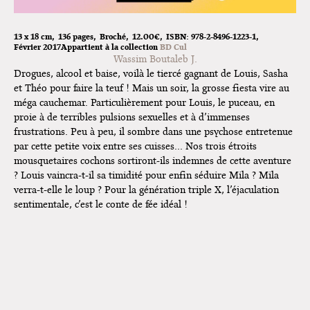
Pich à Paris et Vincennes !
Dédicace de Gwénola Carrère à
13 x 18 cm
136 pages
Broché
12.00€
ISBN:
978-2-8496-1223-1
Février 2017
Appartient à la collection
BD Cul
Bruxelles
Wassim Boutaleb J.
Drogues, alcool et baise, voilà le tiercé gagnant de Louis, Sasha
et Théo pour faire la teuf ! Mais un soir, la grosse fiesta vire au
méga cauchemar. Particulièrement pour Louis, le puceau, en
proie à de terribles pulsions sexuelles et à d’immenses
frustrations. Peu à peu, il sombre dans une psychose entretenue
par cette petite voix entre ses cuisses… Nos trois étroits
mousquetaires cochons sortiront-ils indemnes de cette aventure
? Louis vaincra-t-il sa timidité pour enfin séduire Mila ? Mila
verra-t-elle le loup ? Pour la génération triple X, l’éjaculation
sentimentale, c’est le conte de fée idéal !
L'éjaculation sentimentale