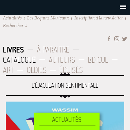
Actualités
Les Requins Marteaux
Inscription à la newsletter
Rechercher
LIVRES
À PARAITRE
CATALOGUE
AUTEURS
BD CUL
ART
OLDIES
ÉPUISÉS
L'ÉJACULATION SENTIMENTALE