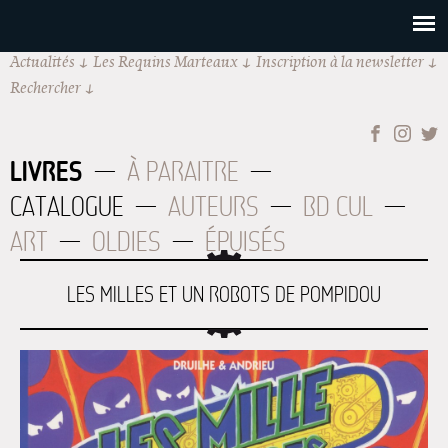
Actualités
Les Requins Marteaux
Inscription à la newsletter
Rechercher
LIVRES
À PARAITRE
CATALOGUE
AUTEURS
BD CUL
ART
OLDIES
ÉPUISÉS
LES MILLES ET UN ROBOTS DE POMPIDOU