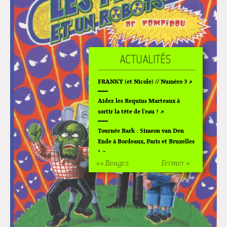
FRANKY (et Nicole) // Numéro 3
Aidez les Requins Marteaux à
sortir la tête de l'eau !
Tournée Bark : Simeon van Den
Ende à Bordeaux, Paris et Bruxelles
!
↔ Bougez
Fermer ×
Off Of Off d'Angoulême 2024
Superette de noël à Pola
L'exposition de Fungirl à
Montpellier !