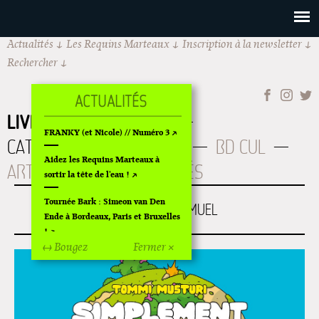
Actualités
Les Requins Marteaux
Inscription à la newsletter
Rechercher
LIVRES
À PARAITRE
FRANKY (et Nicole) // Numéro 3
CATALOGUE
AUTEURS
BD CUL
Aidez les Requins Marteaux à
ART
OLDIES
ÉPUISÉS
sortir la tête de l'eau !
Tournée Bark : Simeon van Den
SIMPLEMENT SAMUEL
Ende à Bordeaux, Paris et Bruxelles
!
↔ Bougez
Fermer ×
Off Of Off d'Angoulême 2024
Superette de noël à Pola
L'exposition de Fungirl à