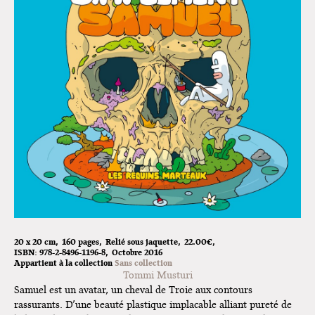
Montpellier !
Lancements de "Ras le bol" de
Cardon
Exposition "Fungirl : Funeral
Home" à Colomiers
Tournée "Vulva Viking" : Elizabeth
Pich à Paris et Vincennes !
Dédicace de Gwénola Carrère à
Bruxelles
20 x 20 cm
160 pages
Relié sous jaquette
22.00€
ISBN:
978-2-8496-1196-8
Octobre 2016
Appartient à la collection
Sans collection
Tommi Musturi
Samuel est un avatar, un cheval de Troie aux contours
rassurants. D’une beauté plastique implacable alliant pureté de