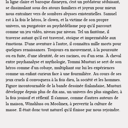
la ligne claire et baroque disneyen, c'est un prédateur séduisant,
se dissimulant sous des atours familiers et joyeux pour mieux
nous entraîner vers de sombres abysses existentielles. Samuel
est à la fois le héros, le clown, et la victime de son propre
univers, un purgatoire au psychédélisme pop qu'il parcourt
comme un jeu vidéo, niveau par niveau. Tel un fantôme, il
traverse autant qu'il est traversé, stoïque et imperméable aux
émotions. D'une aventure à l'autre, il connaîtra mille morts pour
quelques renaissances. Toujours en mouvement, à la poursuite
ou en fuite, d'une identité, de ses racines, ou d'un sens. À cheval
entre psychanalyse et mythologie, Tommi Musturi se sert de son
héros comme d'un cobaye, multipliant sur lui les expériences
comme un enfant curieux face à une fourmilière. Au cours de ses
jeux cruels il convoquera à la fois dieu, la société et les hommes.
Figure incontournable de la bande dessinée finlandaise, Musturi
développe depuis plus de dix ans, un univers des plus singulier, à
la fois jouissif et réflexif. Il s'amuse, comme d'autres auteurs de
la maison, Winshluss ou Moolinex, à pervertir la culture de
masse. Il était donc tout naturel qu'il finisse par nous rejoindre.
Simplement Samuel