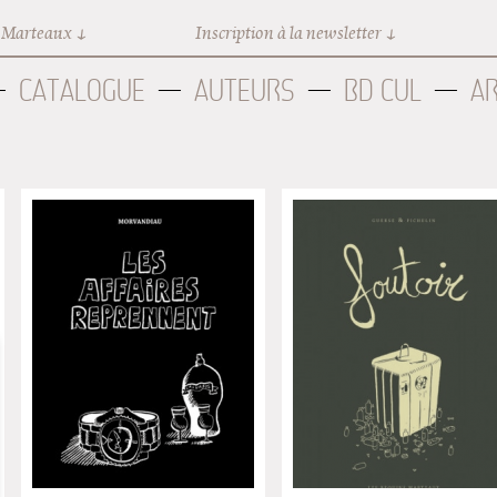
 Marteaux
Inscription à la newsletter
CATALOGUE
AUTEURS
BD CUL
A