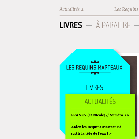
Aller au contenu principal
Actualités
Les Requins
LIVRES
À PARAITRE
LIVRES
GOODIES
FILMS
FRANKY (et Nicole) // Numéro 3
ÉVÉNEMENTS
Aidez les Requins Marteaux à
sortir la tête de l'eau !