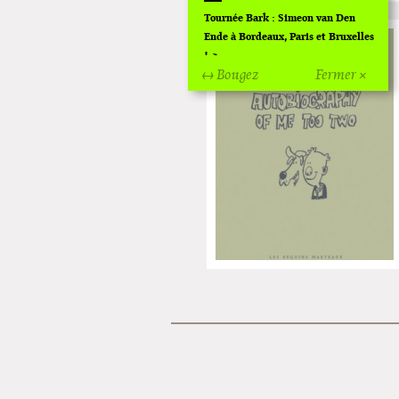
Tournée Bark : Simeon van Den
Ende à Bordeaux, Paris et Bruxelles
!
↔ Bougez
Fermer ×
Off Of Off d'Angoulême 2024
Superette de noël à Pola
L'exposition de Fungirl à
Montpellier !
Lancements de "Ras le bol" de
Cardon
Exposition "Fungirl : Funeral
Home" à Colomiers
Tournée "Vulva Viking" : Elizabeth
Pich à Paris et Vincennes !
Dédicace de Gwénola Carrère à
Bruxelles