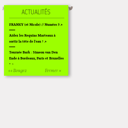
Rechercher
FRANKY (et Nicole) // Numéro 3
Aidez les Requins Marteaux à
sortir la tête de l'eau !
Tournée Bark : Simeon van Den
Ende à Bordeaux, Paris et Bruxelles
!
↔ Bougez
Fermer ×
Off Of Off d'Angoulême 2024
Superette de noël à Pola
L'exposition de Fungirl à
Montpellier !
Lancements de "Ras le bol" de
Cardon