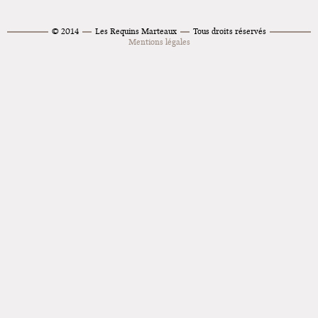
Montpellier !
© 2014
Les Requins Marteaux
Tous droits réservés
Lancements de "Ras le bol" de
Mentions légales
Cardon
Exposition "Fungirl : Funeral
Home" à Colomiers
Tournée "Vulva Viking" : Elizabeth
Pich à Paris et Vincennes !
Dédicace de Gwénola Carrère à
Bruxelles