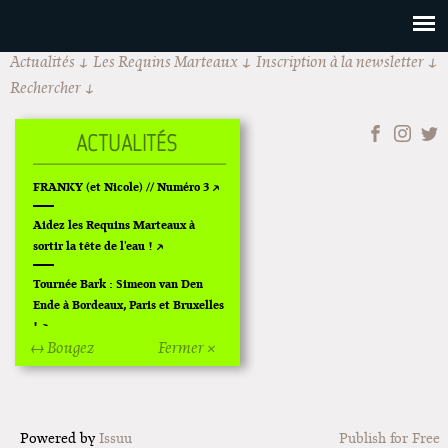
Actualités
Les Requins Marteaux
Inscription à la newsletter
Rechercher
FRANKY (et Nicole) // Numéro 3
Aidez les Requins Marteaux à
sortir la tête de l'eau !
Tournée Bark : Simeon van Den
Ende à Bordeaux, Paris et Bruxelles
!
↔ Bougez
Fermer ×
Off Of Off d'Angoulême 2024
Superette de noël à Pola
Powered by
Issuu
Publish for Free
L'exposition de Fungirl à