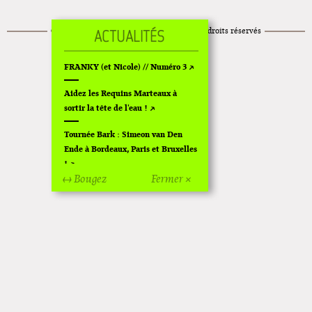
© 2014
Les Requins Marteaux
Tous droits réservés
Mentions légales
FRANKY (et Nicole) // Numéro 3
Aidez les Requins Marteaux à
sortir la tête de l'eau !
Tournée Bark : Simeon van Den
Ende à Bordeaux, Paris et Bruxelles
!
↔ Bougez
Fermer ×
Off Of Off d'Angoulême 2024
Superette de noël à Pola
L'exposition de Fungirl à
Montpellier !
Lancements de "Ras le bol" de
Cardon