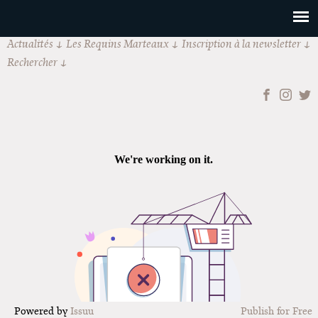
Actualités
Les Requins Marteaux
Inscription à la newsletter
Rechercher
Powered by
Issuu
Publish for Free