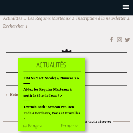
Actualités
Les Requins Marteaux
Inscription à la newsletter
Rechercher
FAKE FILM
FRANKY (et Nicole) // Numéro 3
Aidez les Requins Marteaux à
← Retour au sommaire
sortir la tête de l'eau !
Tournée Bark : Simeon van Den
Ende à Bordeaux, Paris et Bruxelles
!
© 2014
Les Requins Marteaux
Tous droits réservés
↔ Bougez
Fermer ×
Mentions légales
Off Of Off d'Angoulême 2024