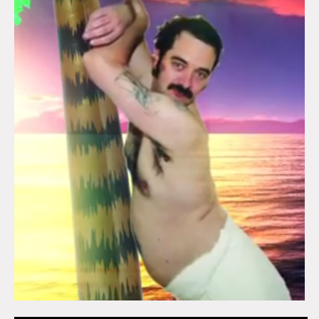
Superette de noël à Pola
L'exposition de Fungirl à
Montpellier !
Lancements de "Ras le bol" de
Cardon
Exposition "Fungirl : Funeral
Home" à Colomiers
Tournée "Vulva Viking" : Elizabeth
Pich à Paris et Vincennes !
Dédicace de Gwénola Carrère à
Bruxelles