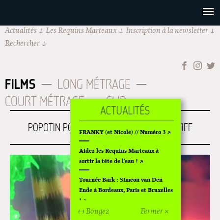
Actualités
Les Requins Marteaux
Inscription à la newsletter
Rechercher
FILMS
LONG MÉTRAGE
COURT MÉTRAGE
CLIP
POPOTIN POT DE VIN // FRANKY VS DJ STIFF
FRANKY (et Nicole) // Numéro 3
Aidez les Requins Marteaux à
sortir la tête de l'eau !
Tournée Bark : Simeon van Den
Ende à Bordeaux, Paris et Bruxelles
!
↔ Bougez
Fermer ×
Off Of Off d'Angoulême 2024