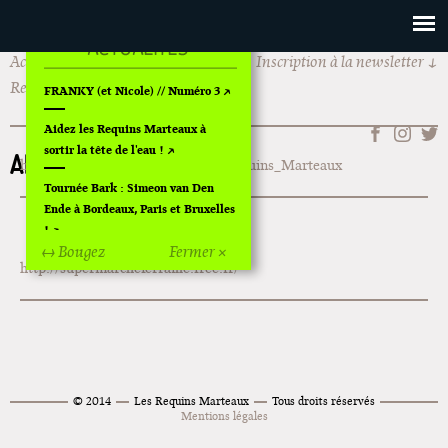
Actualités
Les Requins Marteaux
Inscription à la newsletter
Rechercher
FRANKY (et Nicole) // Numéro 3
Aidez les Requins Marteaux à
sortir la tête de l'eau !
ARCHIVES
http://fr.wikipedia.org/wiki/Les_Requins_Marteaux
Tournée Bark : Simeon van Den
Ende à Bordeaux, Paris et Bruxelles
!
↔ Bougez
Fermer ×
http://supermarcheferraille.free.fr/
Off Of Off d'Angoulême 2024
Superette de noël à Pola
L'exposition de Fungirl à
Montpellier !
© 2014
Les Requins Marteaux
Tous droits réservés
Lancements de "Ras le bol" de
Mentions légales
Cardon