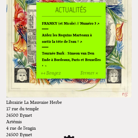
FRANKY (et Nicole) // Numéro 3
Aidez les Requins Marteaux à
sortir la tête de l'eau !
Tournée Bark : Simeon van Den
Ende à Bordeaux, Paris et Bruxelles
!
↔ Bougez
Fermer ×
Off Of Off d'Angoulême 2024
Superette de noël à Pola
L'exposition de Fungirl à
Librairie La Mauvaise Herbe
Montpellier !
17 rue du temple
24500
Eymet
Lancements de "Ras le bol" de
Artémis
Cardon
4 rue de l'engin
24500
Eymet
Exposition "Fungirl : Funeral