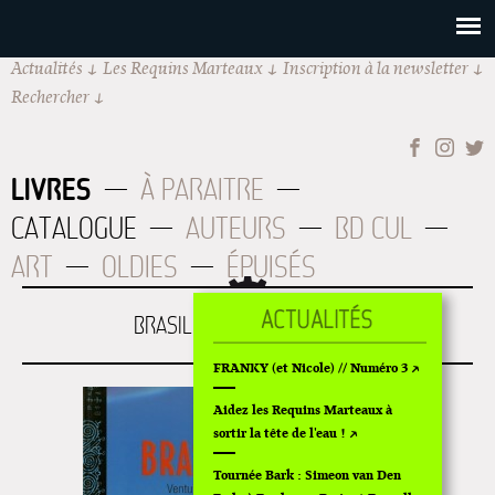
Actualités
Les Requins Marteaux
Inscription à la newsletter
Rechercher
LIVRES
À PARAITRE
CATALOGUE
AUTEURS
BD CUL
ART
OLDIES
ÉPUISÉS
BRASILIA, VENTURA VENTIS
FRANKY (et Nicole) // Numéro 3
Aidez les Requins Marteaux à
sortir la tête de l'eau !
Tournée Bark : Simeon van Den