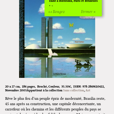
Ende à Bordeaux, Paris et Bruxelles
!
↔ Bougez
Fermer ×
Off Of Off d'Angoulême 2024
Superette de noël à Pola
L'exposition de Fungirl à
Montpellier !
Lancements de "Ras le bol" de
Cardon
Exposition "Fungirl : Funeral
Home" à Colomiers
Tournée "Vulva Viking" : Elizabeth
Pich à Paris et Vincennes !
20 x 27 cm
184 pages
Broché
Couleur
35.50€
ISBN:
978-2849610411
Novembre 2005
Appartient à la collection
Sans collection
Art
Dédicace de Gwénola Carrère à
Rêve le plus fou d’un peuple épris de modernité, Brasilia reste,
Bruxelles
45 ans après sa construction, une capitale déconcertante, un
carrefour où les chemins et les différents peuples du pays se