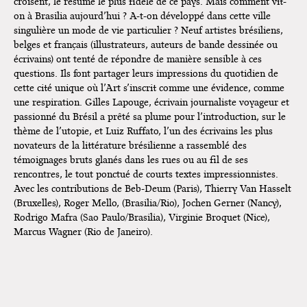
croisent, le résumé le plus fidèle de ce pays. Mais comment vit-
on à Brasilia aujourd’hui ? A-t-on développé dans cette ville
singulière un mode de vie particulier ? Neuf artistes brésiliens,
belges et français (illustrateurs, auteurs de bande dessinée ou
écrivains) ont tenté de répondre de manière sensible à ces
questions. Ils font partager leurs impressions du quotidien de
cette cité unique où l’Art s’inscrit comme une évidence, comme
une respiration. Gilles Lapouge, écrivain journaliste voyageur et
passionné du Brésil a prêté sa plume pour l’introduction, sur le
thème de l’utopie, et Luiz Ruffato, l’un des écrivains les plus
novateurs de la littérature brésilienne a rassemblé des
témoignages bruts glanés dans les rues ou au fil de ses
rencontres, le tout ponctué de courts textes impressionnistes.
Avec les contributions de Beb-Deum (Paris), Thierry Van Hasselt
(Bruxelles), Roger Mello, (Brasilia/Rio), Jochen Gerner (Nancy),
Rodrigo Mafra (Sao Paulo/Brasilia), Virginie Broquet (Nice),
Marcus Wagner (Rio de Janeiro).
Brasilia