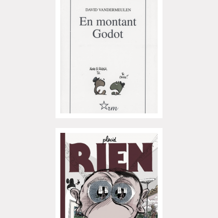
L'exposition de Fungirl à
Montpellier !
Lancements de "Ras le bol" de
Cardon
Exposition "Fungirl : Funeral
Home" à Colomiers
Tournée "Vulva Viking" : Elizabeth
Pich à Paris et Vincennes !
Dédicace de Gwénola Carrère à
Bruxelles