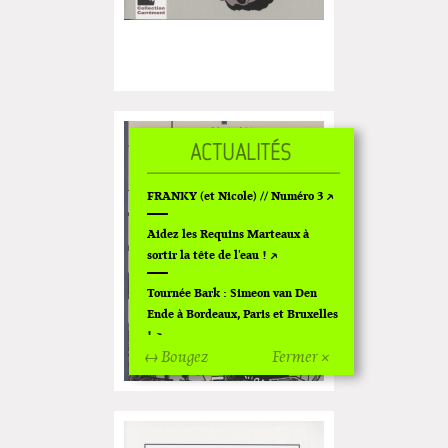
FRANKY (et Nicole) // Numéro 3
Aidez les Requins Marteaux à
sortir la tête de l'eau !
Tournée Bark : Simeon van Den
Ende à Bordeaux, Paris et Bruxelles
!
↔ Bougez
Fermer ×
Off Of Off d'Angoulême 2024
Superette de noël à Pola