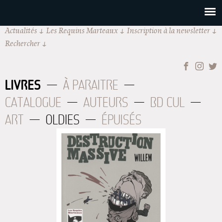
Actualités
Les Requins Marteaux
Inscription à la newsletter
Rechercher
LIVRES
À PARAITRE
CATALOGUE
AUTEURS
BD CUL
ART
OLDIES
ÉPUISÉS