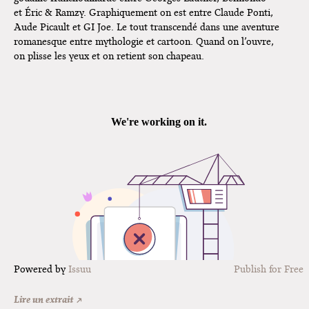
et Éric & Ramzy. Graphiquement on est entre Claude Ponti,
Home" à Colomiers
Aude Picault et GI Joe. Le tout transcendé dans une aventure
Tournée "Vulva Viking" : Elizabeth
romanesque entre mythologie et cartoon. Quand on l’ouvre,
Pich à Paris et Vincennes !
on plisse les yeux et on retient son chapeau.
Dédicace de Gwénola Carrère à
Course de Bagnole de Léon Maret
Bruxelles
Powered by
Issuu
Publish for Free
Lire un extrait ↗