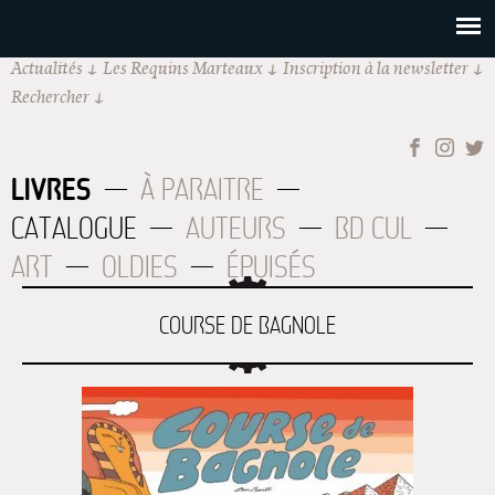
Actualités
Les Requins Marteaux
Inscription à la newsletter
Rechercher
LIVRES
À PARAITRE
CATALOGUE
AUTEURS
BD CUL
ART
OLDIES
ÉPUISÉS
COURSE DE BAGNOLE