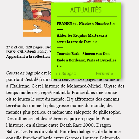
FRANKY (et Nicole) // Numéro 3
Aidez les Requins Marteaux à
sortir la tête de l'eau !
27 x 21 cm
120 pages
Broché
Couleur
19.00€
ISBN:
978-2-84961-122-7
Mai 2012
Tournée Bark : Simeon van Den
Appartient à la collection
Sans collection
Ende à Bordeaux, Paris et Bruxelles
Léon Maret
!
Course de bagnole
est le premier livre de Léon Maret, et
↔ Bougez
Fermer ×
Off Of Off d'Angoulême 2024
pourtant c’est déjà un chef d’œuvre. 120 pages de bonheur
à l’Italienne. C’est l’histoire de Mohamed-Michel, Ulysse des
Superette de noël à Pola
temps modernes, représentant la France dans une course
où se jouera le sort du monde. Il y affrontera des ennemis
L'exposition de Fungirl à
terrifiants comme la plus grosse momie du monde, des
Montpellier !
momies plus petites, et même une saloperie de philosophe.
Des influences et des références pop en pagaille. Pour
Lancements de "Ras le bol" de
l’histoire, on slalome entre Death Race 2000, Dragon
Cardon
Ball, et Les Fous du volant. Pour les dialogues, de la bonne
gouaille franchouillarde entre Georges Lautner, Belmondo
Exposition "Fungirl : Funeral