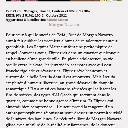
17 x 23 cm
96 pages
Broché
Couleur et N&B
13.00€
ISBN:
978-2-84961-130-2
Octobre 2012
Appartient à la collection
Minou Minou
Morgan Navarro
Pour ceux à qui le succès de
Teddy Beat
de Morgan Navarro
aurait fait oublier les premiers albums de ce talentueux auteur
grenoblois, Les Requins Marteaux font une petite piqûre de
rappel. Souvenez-vous, Flipper vit dans un quartier quelconque
en banlieue d’une grande ville. En pleine adolescence, sa vie
oscille entre le skate, les jeux vidéo, ses potes avec qui c’est
franche rigolade et rêvasseries. Flipper rêve beaucoup et
surtout de la belle Lætitia dont il est amoureux. Mais Lætitia
est plutôt d’humeur libertine, au grand désarroi du dauphin
romantique ! Il y a aussi ces bastons répétées qui salissent les
fins de soirées, des types d’Al Qaeda qui recrutent dans le
quartier, comme une bonne agence d’intérim. Et Flipper qui
aimerait bien comprendre… L’auteur prend la tangente d’un
anthropomorphisme réjouissant pour dresser un portrait vitriolé
de l’univers des banlieues. Le récit très libre de Morgan Navarro
glisse avec subtilité de la réalité aux fantasmes, de la douceur