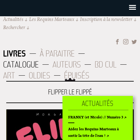
Actualités
Les Requins Marteaux
Inscription à la newsletter
Rechercher
LIVRES
À PARAITRE
CATALOGUE
AUTEURS
BD CUL
ART
OLDIES
ÉPUISÉS
FLIPPER LE FLIPPÉ
FRANKY (et Nicole) // Numéro 3
Aidez les Requins Marteaux à
sortir la tête de l'eau !