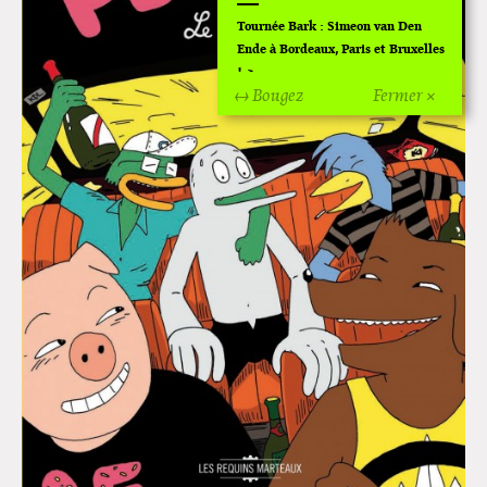
Tournée Bark : Simeon van Den
Ende à Bordeaux, Paris et Bruxelles
!
↔ Bougez
Fermer ×
Off Of Off d'Angoulême 2024
Superette de noël à Pola
L'exposition de Fungirl à
Montpellier !
Lancements de "Ras le bol" de
Cardon
Exposition "Fungirl : Funeral
Home" à Colomiers
Tournée "Vulva Viking" : Elizabeth
Pich à Paris et Vincennes !
Dédicace de Gwénola Carrère à
Bruxelles