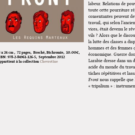
labeur. Relations de pou
toute cette pourriture ré
consentantes peuvent dev
travail, qui selon l’anci
vices, était devenu le r
vils ? Alors que le disco
la lutte des classes a dis
hommes et des femmes qu
8 x 24 cm
72 pages
Broché
Bichromie
10.00€
économique. Guerre dont 
SBN:
978-2-84961-126-5
Septembre 2012
Larabie dresse dans un d
ppartient à la collection
Chevrotine
acide du monde du travai
tâches répétitives et las
Front
nous rappelle que l
« tripalium » : instrumen
Front