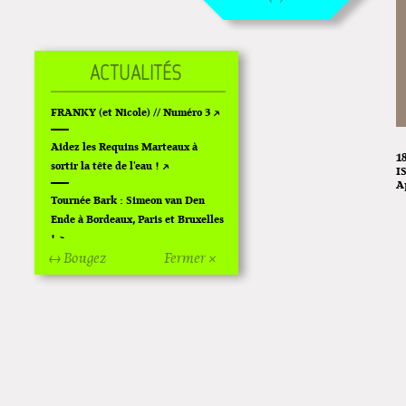
FRANKY (et Nicole) // Numéro 3
Aidez les Requins Marteaux à
1
sortir la tête de l'eau !
I
A
Tournée Bark : Simeon van Den
Ende à Bordeaux, Paris et Bruxelles
!
↔ Bougez
Fermer ×
Off Of Off d'Angoulême 2024
Superette de noël à Pola
L'exposition de Fungirl à
Montpellier !
Lancements de "Ras le bol" de