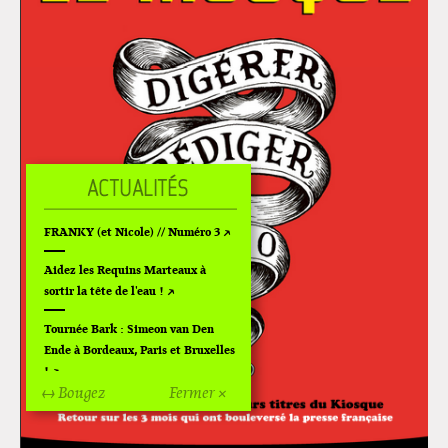
FRANKY (et Nicole) // Numéro 3
Aidez les Requins Marteaux à
sortir la tête de l'eau !
Tournée Bark : Simeon van Den
Ende à Bordeaux, Paris et Bruxelles
!
↔ Bougez
Fermer ×
Off Of Off d'Angoulême 2024
Superette de noël à Pola