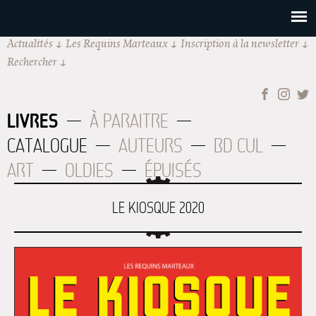
Actualités
Les Requins Marteaux
Inscription à la newsletter
Rechercher
LIVRES
À PARAITRE
CATALOGUE
AUTEURS
BD CUL
ART
OLDIES
ÉPUISÉS
LE KIOSQUE 2020