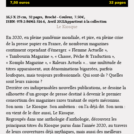
L'exposition de Fungirl à
16,5 X 23 cm
32 pages
Broché - Couleur
7.50€
Montpellier !
ISBN:
978-2-84961-314-6
Avril 2021
Appartient à la collection
Le Kiosque
Lancements de "Ras le bol" de
Cardon
En 2020, en pleine pandémie mondiale, et pire, en pleine crise
de la presse papier en France, de nombreux magazines
Exposition "Fungirl : Funeral
continuent cependant d’émerger. « Flemme Actuelle »,
Home" à Colomiers
« Tambourin Magazine », « Chasse, Pêche & Traduction »,
« Komplo Magazine », « Raleurs Actuels »... une multitude de
Tournée "Vulva Viking" : Elizabeth
titres apparaissent, aux dénominations bigarrées, parfois
Pich à Paris et Vincennes !
loufoques, mais toujours professionnels. Qui sont-ils ? Quelles
sont leurs raisons ?
Dédicace de Gwénola Carrère à
Derrière ces indispensables nouvelles publications, se dessine la
Bruxelles
silhouette d’un groupe de presse destiné à devenir le premier
consortium des magazines rares traitant de sujets méconnus.
Son nom : Le Kiosque. Son ambition : on l’a déjà dit. Son nom :
on vient de le dire aussi, Le Kiosque.
Regroupés dans une anthologie d’anthologie, découvrez les
principaux titres du Kiosque parus dans l’année 2020, au travers
de leurs couvertures déjà mythiques, mais aussi des meilleurs