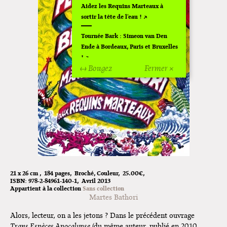
Aidez les Requins Marteaux à
sortir la tête de l'eau !
Tournée Bark : Simeon van Den
Ende à Bordeaux, Paris et Bruxelles
!
↔ Bougez
Fermer ×
Off Of Off d'Angoulême 2024
Superette de noël à Pola
L'exposition de Fungirl à
Montpellier !
Lancements de "Ras le bol" de
Cardon
21 x 26 cm
184 pages
Broché
Couleur
25.00€
Exposition "Fungirl : Funeral
ISBN:
978-2-84961-140-1
Avril 2013
Home" à Colomiers
Appartient à la collection
Sans collection
Martes Bathori
Tournée "Vulva Viking" : Elizabeth
Alors, lecteur, on a les jetons ? Dans le précédent ouvrage
Pich à Paris et Vincennes !
Trans Espèces Apocalypse
(du même auteur, publié en 2010