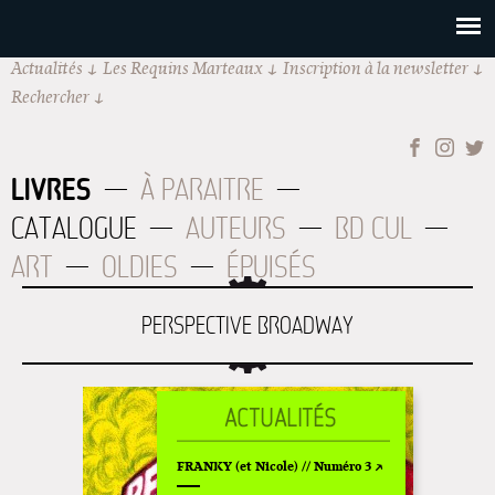
Actualités
Les Requins Marteaux
Inscription à la newsletter
Rechercher
LIVRES
À PARAITRE
CATALOGUE
AUTEURS
BD CUL
ART
OLDIES
ÉPUISÉS
PERSPECTIVE BROADWAY
FRANKY (et Nicole) // Numéro 3