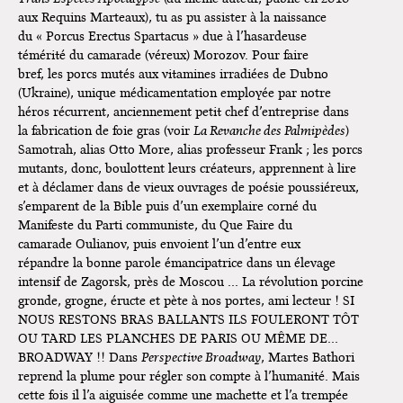
Dédicace de Gwénola Carrère à
aux Requins Marteaux), tu as pu assister à la naissance
Bruxelles
du « Porcus Erectus Spartacus » due à l’hasardeuse
témérité du camarade (véreux) Morozov. Pour faire
bref, les porcs mutés aux vitamines irradiées de Dubno
(Ukraine), unique médicamentation employée par notre
héros récurrent, anciennement petit chef d’entreprise dans
la fabrication de foie gras (voir
La Revanche des Palmipèdes
)
Samotrah, alias Otto More, alias professeur Frank ; les porcs
mutants, donc, boulottent leurs créateurs, apprennent à lire
et à déclamer dans de vieux ouvrages de poésie poussiéreux,
s’emparent de la Bible puis d’un exemplaire corné du
Manifeste du Parti communiste, du Que Faire du
camarade Oulianov, puis envoient l’un d’entre eux
répandre la bonne parole émancipatrice dans un élevage
intensif de Zagorsk, près de Moscou … La révolution porcine
gronde, grogne, éructe et pète à nos portes, ami lecteur ! SI
NOUS RESTONS BRAS BALLANTS ILS FOULERONT TÔT
OU TARD LES PLANCHES DE PARIS OU MÊME DE…
BROADWAY !! Dans
Perspective Broadway
, Martes Bathori
reprend la plume pour régler son compte à l’humanité. Mais
cette fois il l’a aiguisée comme une machette et l’a trempée