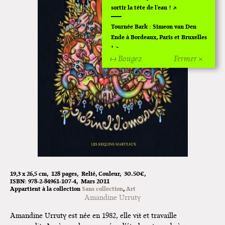
sortir la tête de l'eau !
Tournée Bark : Simeon van Den
Ende à Bordeaux, Paris et Bruxelles
!
↔ Bougez
Fermer ×
Off Of Off d'Angoulême 2024
Superette de noël à Pola
L'exposition de Fungirl à
Montpellier !
Lancements de "Ras le bol" de
Cardon
Exposition "Fungirl : Funeral
19,3 x 26,5 cm
128 pages
Relié
Couleur
30.50€
Home" à Colomiers
ISBN:
978-2-84961-107-4
Mars 2011
Appartient à la collection
Sans collection
Art
Tournée "Vulva Viking" : Elizabeth
Amandine Urruty
Pich à Paris et Vincennes !
Amandine Urruty est née en 1982, elle vit et travaille
Dédicace de Gwénola Carrère à