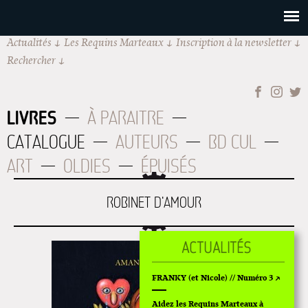
Actualités
Les Requins Marteaux
Inscription à la newsletter
Rechercher
LIVRES
À PARAITRE
CATALOGUE
AUTEURS
BD CUL
ART
OLDIES
ÉPUISÉS
ROBINET D'AMOUR
FRANKY (et Nicole) // Numéro 3
Aidez les Requins Marteaux à