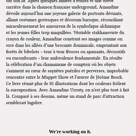
sur son lit. Après quelques années d’études et une brève
Bruxelles
carrière dans la chanson française underground, Amandine
dévoile aujourd’hui une joyeuse galerie de portraits déviants,
alliant costumes grotesques et décorum baroque, réconciliant
miraculeusement les amoureux de la symbolique alchimique
et les jeunes filles trop maquillées. Véritable stakhanoviste du
crayon de couleur, Amandine construit ses images comme on
erre dans les allées d’une brocante dominicale, empruntant aux
forêts de bibelots – tour à tour féroces ou apaisants, décoratifs
ou encombrants – leur ambivalence fondamentale. En résulte
la célébration d’un chamanisme de comptoir où les objets
s’animent au cœur de saynètes puériles et perverses, improbable
rencontre entre le Muppet Show et l’œuvre de Jérôme Bosch.
Ce livre réunit plus de 85 illustrations dont les couleurs frôlent
la surexposition. Avec Amandine Urruty, on n’est plus tout à fait
là. Comparé à ses dessins, même un stand de parc d’attraction
semblerait lugubre.
Robinet d'Amour - Amandine Urruty