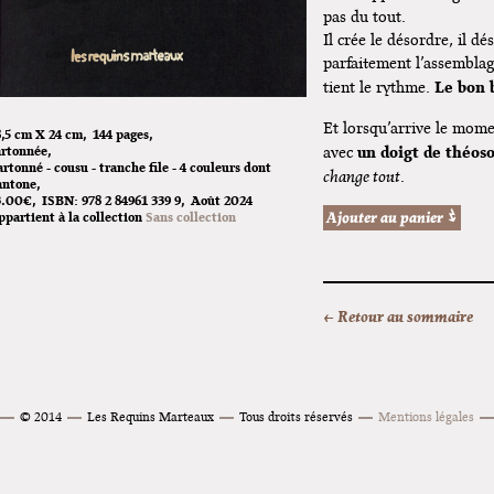
pas du tout.
Il crée le désordre, il d
parfaitement l’assemblage
Le bon 
tient le rythme.
Et lorsqu’arrive le mom
8,5 cm X 24 cm
144 pages
un doigt de théos
artonnée
avec
rtonné - cousu - tranche file - 4 couleurs dont
change tout
.
antone
3.00€
ISBN:
978 2 84961 339 9
Août 2024
ppartient à la collection
Sans collection
← Retour au sommaire
© 2014
Les Requins Marteaux
Tous droits réservés
Mentions légales