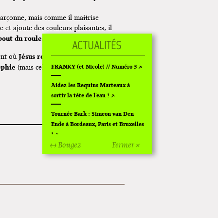
ésarçonne, mais comme il maitrise
 et ajoute des couleurs plaisantes, il
bout du rouleau
.
Jésus roule en 4L
ent où
, alors là oui,
ophie
FRANKY (et Nicole) // Numéro 3
(mais celui de Moolinex),
Tout
Aidez les Requins Marteaux à
sortir la tête de l'eau !
Tournée Bark : Simeon van Den
Ende à Bordeaux, Paris et Bruxelles
!
↔ Bougez
Fermer ×
Off Of Off d'Angoulême 2024
Superette de noël à Pola
L'exposition de Fungirl à
Montpellier !