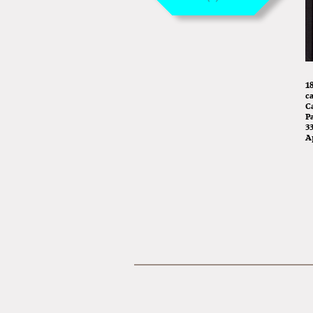
1
c
Ca
P
3
A