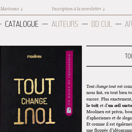
 Marteaux
Inscription à la newsletter
CATALOGUE
AUTEURS
BD CUL
A
TO
Tout change tout
est co
nous fait, en tout bien 
encore. Plus exactement
le toit
un œil surt
et d’
Moolinex est précis, bou
d’aphorismes et de slogan
Et comme il est égalemen
une floppée d’idéogramme