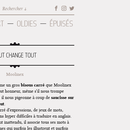
Rechercher
RT
OLDIES
ÉPUISÉS
UT CHANGE TOUT
Moolinex
bisous carré
mme un gros
que Moolinex
tout honneur, même s’il nous trompe
saucisse sur
, il nous pigeonne à coup de
out
.
rré d’expressions, de jeux de mots,
s hyper difficiles à traduire en anglais.
t inattendu, il associe tous ses mots à
s qui parfois les illustrent et parfois