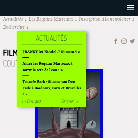
Actualités
Les Requins Marteaux
Inscription à la newsletter
Rechercher
FILMS
LONG MÉTRAGE
FRANKY (et Nicole) // Numéro 3
COURT MÉTRAGE
CLIP
Aidez les Requins Marteaux à
sortir la tête de l'eau !
Tournée Bark : Simeon van Den
Ende à Bordeaux, Paris et Bruxelles
DES LARMES ET DE
!
↔ Bougez
Fermer ×
LA SANGRIA II
Off Of Off d'Angoulême 2024
Superette de noël à Pola
L'exposition de Fungirl à
Montpellier !