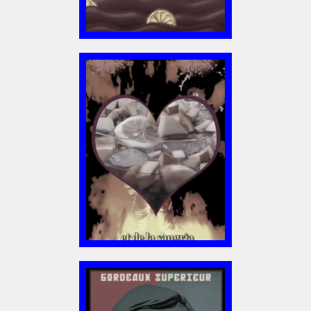
Yoshimoto
Lancements de "Ras le bol" de
Cardon
Exposition "Fungirl : Funeral
Home" à Colomiers
Tournée "Vulva Viking" : Elizabeth
DES LARMES ET DE
Pich à Paris et Vincennes !
LA SANGRIA I
Dédicace de Gwénola Carrère à
Bruxelles