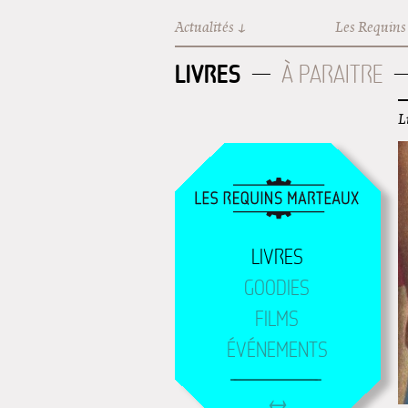
Aller au contenu principal
Actualités
Les Requins
LIVRES
À PARAITRE
L
LIVRES
GOODIES
FILMS
ÉVÉNEMENTS