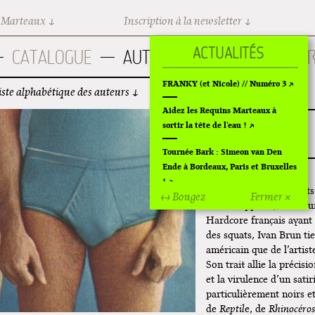
 Marteaux
Inscription à la newsletter
CATALOGUE
AUTEURS
BD CUL
A
FRANKY (et Nicole) // Numéro 3
iste alphabétique des auteurs
Aidez les Requins Marteaux à
sortir la tête de l'eau !
Tournée Bark : Simeon van Den
Ende à Bordeaux, Paris et Bruxelles
!
Diplômé des Beaux-Arts 
↔ Bougez
Fermer ×
aux Philippines, chante
Off Of Off d'Angoulême 2024
Hardcore français ayant
des squats, Ivan Brun ti
Superette de noël à Pola
américain que de l’artis
L'exposition de Fungirl à
Son trait allie la précisi
Montpellier !
et la virulence d’un sati
particulièrement noirs e
Lancements de "Ras le bol" de
de
Reptil
e, de
Rhinocéros