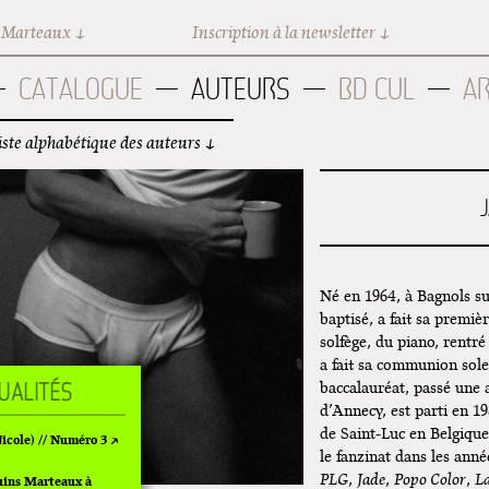
 Marteaux
Inscription à la newsletter
CATALOGUE
AUTEURS
BD CUL
A
iste alphabétique des auteurs
Né en 1964, à Bagnols su
baptisé, a fait sa premi
solfège, du piano, rentré
a fait sa communion sole
baccalauréat, passé une
d’Annecy, est parti en 1
de Saint-Luc en Belgique
cole) // Numéro 3
le fanzinat dans les ann
PLG
,
Jade
,
Popo Color
,
L
uins Marteaux à