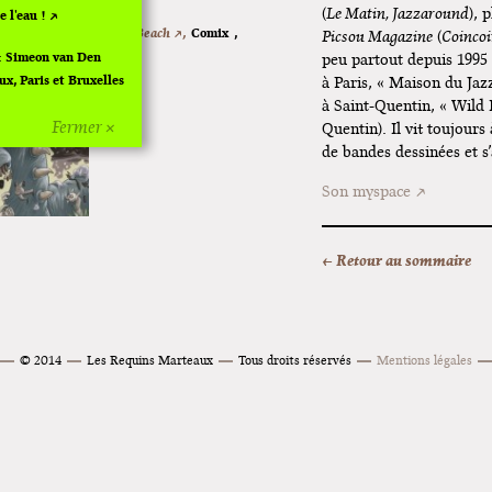
(
Le Matin, Jazzaround
), 
e l'eau !
es Dessous de Terminal Beach ↗,
Comix
,
Picsou Magazine
(
Coinco
ctobre 2002
: Simeon van Den
peu partout depuis 1995 
x, Paris et Bruxelles
à Paris, « Maison du Jazz
à Saint-Quentin, « Wild I
Fermer ×
Quentin). Il vit toujours 
Angoulême 2024
de bandes dessinées et s
oël à Pola
Son myspace
e Fungirl à
← Retour au sommaire
 "Ras le bol" de
ngirl : Funeral
© 2014
Les Requins Marteaux
Tous droits réservés
Mentions légales
miers
 Viking" : Elizabeth
t Vincennes !
wénola Carrère à