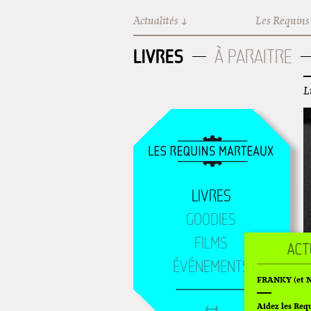
Aller au contenu principal
Actualités
Les Requins
LIVRES
À PARAITRE
L
LIVRES
GOODIES
FILMS
ÉVÉNEMENTS
FRANKY (et Ni
Aidez les Req