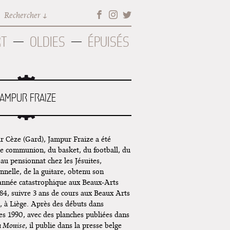
Rechercher
RT
OLDIES
ÉPUISÉS
JAMPUR FRAIZE
r Cèze (Gard), Jampur Fraize a été
ère communion, du basket, du football, du
 au pensionnat chez les Jésuites,
nnelle, de la guitare, obtenu son
 année catastrophique aux Beaux-Arts
984, suivre 3 ans de cours aux Beaux Arts
, à Liège. Après des débuts dans
ées 1990, avec des planches publiées dans
a Mouise
, il publie dans la presse belge