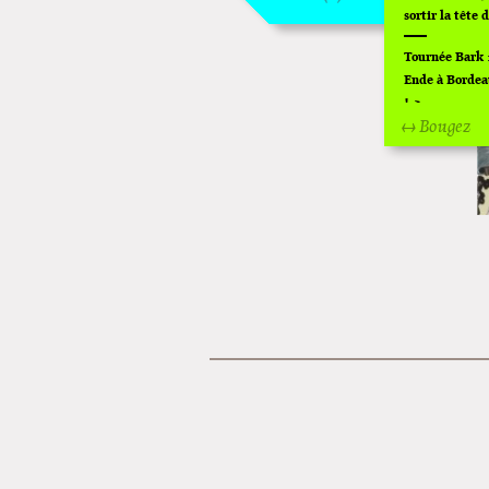
sortir la tête d
L
O
Tournée Bark 
Ende à Bordeau
!
↔ Bougez
Off Of Off d'
Superette de n
L'exposition d
Montpellier !
Lancements de
Cardon
Exposition "Fu
Home" à Colo
Tournée "Vulva
Pich à Paris e
Dédicace de G