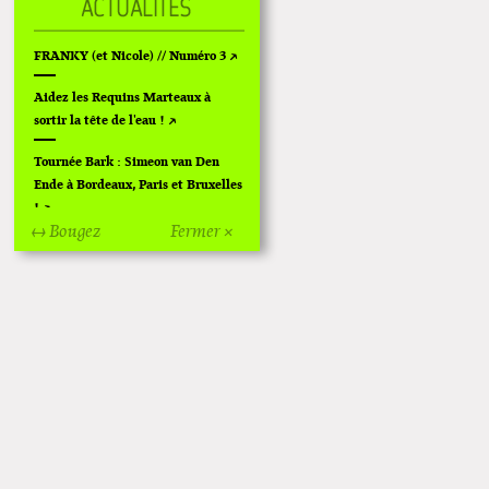
FRANKY (et Nicole) // Numéro 3
Aidez les Requins Marteaux à
sortir la tête de l'eau !
Tournée Bark : Simeon van Den
Ende à Bordeaux, Paris et Bruxelles
!
↔ Bougez
Fermer ×
Off Of Off d'Angoulême 2024
Superette de noël à Pola
L'exposition de Fungirl à
Montpellier !
Lancements de "Ras le bol" de
Cardon
Exposition "Fungirl : Funeral
Home" à Colomiers