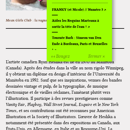
FRANKY (et Nicole) // Numéro 3
Mean Girls Club : la vague rose ↗,
,
Avril 2024
Aidez les Requins Marteaux à
sortir la tête de l'eau !
RYAN HESHKA
Tournée Bark : Simeon van Den
Ende à Bordeaux, Paris et Bruxelles
!
↔ Bougez
Fermer ×
Off Of Off d'Angoulême 2024
L’artiste canadien Ryan Heshka est né en 1970 au Manitoba
(Canada). Après des études dans la ville au nom rigolo Winnipeg,
Superette de noël à Pola
il y obtient un diplôme en design d’intérieur de l’Université du
Manitoba en 1992. Sauf que ses inspirations, venues des bandes
L'exposition de Fungirl à
dessinées vintage et pulp, de la typographie, de musique
Montpellier !
électronique et de vieilles réclames, l’amènent plutôt vers
l’illustration. Il participe à des revues prestigieuses comme
Lancements de "Ras le bol" de
Vanity Fair
,
Playboy
,
Wall Street Journal
,
Esquire
et le
New York
Cardon
Times
, et ses contributions ont été reconnues par American
Illustration et la Society of Illustrators. L'œuvre de Heshka a
Exposition "Fungirl : Funeral
notamment été présentée dans des expositions au Canada, aux
Home" à Colomiers
États-Unis, en Allemagne, en Italie et au Royaume-Uni. La