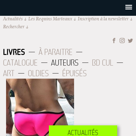
Actualités
Les Requins Marteaux
Inscription à la newsletter
Rechercher
LIVRES
À PARAITRE
CATALOGUE
AUTEURS
BD CUL
ART
OLDIES
ÉPUISÉS