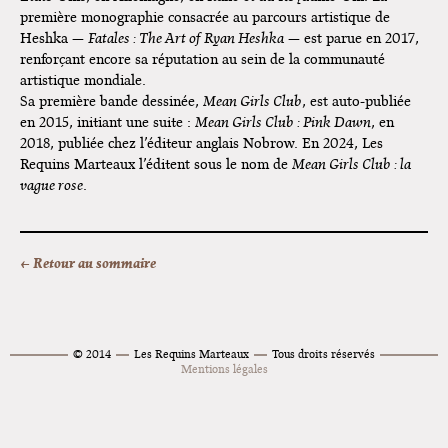
Tournée "Vulva Viking" : Elizabeth
première monographie consacrée au parcours artistique de
Pich à Paris et Vincennes !
Heshka —
Fatales : The Art of Ryan Heshka
— est parue en 2017,
renforçant encore sa réputation au sein de la communauté
Dédicace de Gwénola Carrère à
artistique mondiale.
Bruxelles
Sa première bande dessinée,
Mean Girls Club
, est auto-publiée
en 2015, initiant une suite :
Mean Girls Club : Pink Dawn
, en
2018, publiée chez l’éditeur anglais Nobrow. En 2024, Les
Requins Marteaux l’éditent sous le nom de
Mean Girls Club : la
vague rose
.
← Retour au sommaire
© 2014
Les Requins Marteaux
Tous droits réservés
Mentions légales