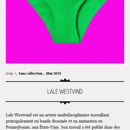
Superette de noël à Pola
L'exposition de Fungirl à
Montpellier !
Lancements de "Ras le bol" de
Cardon
Exposition "Fungirl : Funeral
Home" à Colomiers
Tournée "Vulva Viking" : Elizabeth
Grip ↗,
Sans collection
,
Mai 2023
Pich à Paris et Vincennes !
Dédicace de Gwénola Carrère à
LALE WESTVIND
Bruxelles
Lale Westvind est un artiste multidisciplinaire travaillant
principalement en bande dessinée et en animation en
Pennsylvanie, aux États-Unis. Son travail a été publié dans des