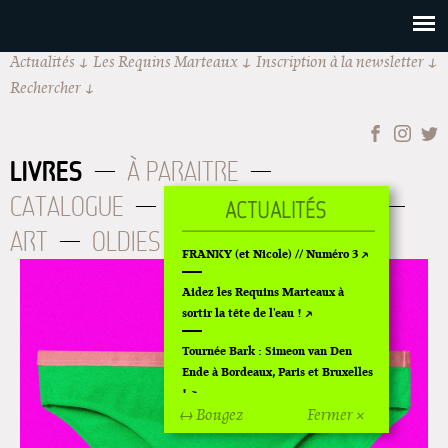
Actualités
Les Requins Marteaux
Inscription à la newsletter
Rechercher
LIVRES
À PARAITRE
CATALOGUE
AUTEURS
BD CUL
ART
OLDIES
ÉPUISÉS
FRANKY (et Nicole) // Numéro 3
Aidez les Requins Marteaux à
sortir la tête de l'eau !
Tournée Bark : Simeon van Den
Ende à Bordeaux, Paris et Bruxelles
!
↔ Bougez
Fermer ×
Off Of Off d'Angoulême 2024