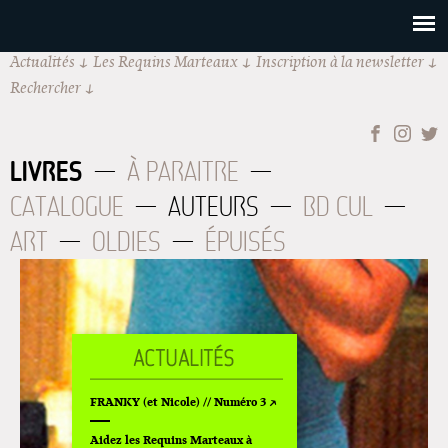
Actualités
Les Requins Marteaux
Inscription à la newsletter
Rechercher
LIVRES
À PARAITRE
CATALOGUE
AUTEURS
BD CUL
ART
OLDIES
ÉPUISÉS
FRANKY (et Nicole) // Numéro 3
Aidez les Requins Marteaux à