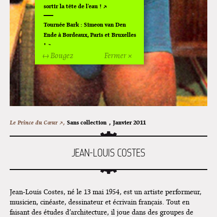
sortir la tête de l'eau !
Tournée Bark : Simeon van Den
Ende à Bordeaux, Paris et Bruxelles
!
↔ Bougez
Fermer ×
Off Of Off d'Angoulême 2024
Superette de noël à Pola
L'exposition de Fungirl à
Montpellier !
Le Prince du Cœur ↗,
Sans collection
,
Janvier 2011
Lancements de "Ras le bol" de
Cardon
JEAN-LOUIS COSTES
Exposition "Fungirl : Funeral
Home" à Colomiers
Tournée "Vulva Viking" : Elizabeth
Jean-Louis Costes, né le 13 mai 1954, est un artiste performeur,
Pich à Paris et Vincennes !
musicien, cinéaste, dessinateur et écrivain français. Tout en
faisant des études d’architecture, il joue dans des groupes de
Dédicace de Gwénola Carrère à