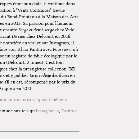
iques étant son dada, il continue dans
Lancements de "Ras le bol" de
ipation à "Vents Contraires" (revue
Cardon
e du Rond-Point) ou à la Maison des Arts
es en 2012. Sa passion pour l'humour
Exposition "Fungirl : Funeral
er ensuite
Serge et demi-serge
chez Vide
Home" à Colomiers
ilarant
De rien
chez Delcourt en 2016.
Tournée "Vulva Viking" : Elizabeth
 notoriété en vrai et sur Instagram, il
Pich à Paris et Vincennes !
faire son Tchao Pantin avec
Poussière
, où
se un registre de fable écologique par le
Dédicace de Gwénola Carrère à
ion (Delcourt, 2 tomes). C'est tout
Bruxelles
gner chez la prestigieuse collection "BD
ux et y publier
Le privilège des dieux
en
 s'il en est, récompensé par le prix du
érique » en 2021.
mis à jour mais ça va quand même
ux sociaux tels qu'
Instaglam
,
Twittos