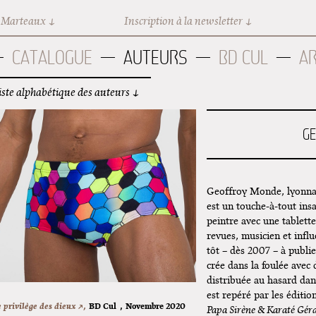
 Marteaux
Inscription à la newsletter
CATALOGUE
AUTEURS
BD CUL
A
iste alphabétique des auteurs
G
Geoffroy Monde, lyonnais
est un touche-à-tout insa
peintre avec une tablett
revues, musicien et infl
tôt – dès 2007 – à publi
crée dans la foulée avec
distribuée au hasard dans
est repéré par les éditio
 privilège des dieux ↗,
BD Cul
,
Novembre 2020
Papa Sirène & Karaté Gér