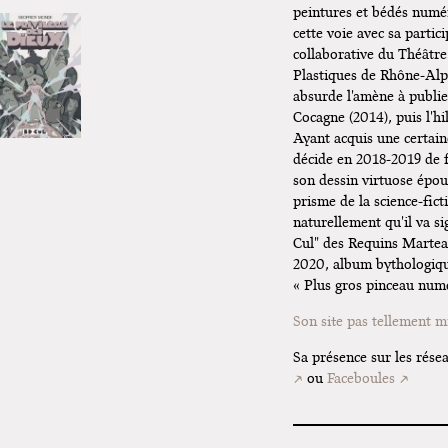
peintures et bédés numér
cette voie avec sa partic
collaborative du Théâtr
Plastiques de Rhône-Alp
absurde l'amène à publi
Cocagne (2014), puis l'h
Ayant acquis une certaine
décide en 2018-2019 de 
son dessin virtuose épou
prisme de la science-fict
naturellement qu'il va si
Cul" des Requins Martea
2020, album bythologique
« Plus gros pinceau num
Son site pas tellement 
Sa présence sur les résea
ou
Faceboules