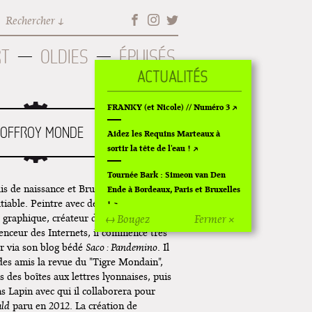
Rechercher
RT
OLDIES
ÉPUISÉS
FRANKY (et Nicole) // Numéro 3
EOFFROY MONDE
Aidez les Requins Marteaux à
sortir la tête de l'eau !
Tournée Bark : Simeon van Den
 de naissance et Bruxellois d'adoption,
Ende à Bordeaux, Paris et Bruxelles
tiable. Peintre avec de la peinture,
!
e graphique, créateur de fanzines et
↔ Bougez
Fermer ×
Off Of Off d'Angoulême 2024
uenceur des Internets, il commence très
er via son blog bédé
Saco : Pandemino
. Il
Superette de noël à Pola
 des amis la revue du "Tigre Mondain",
 des boîtes aux lettres lyonnaises, puis
L'exposition de Fungirl à
ns Lapin avec qui il collaborera pour
Montpellier !
ald
paru en 2012. La création de