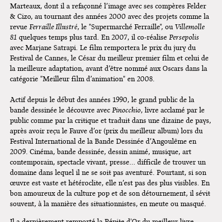
Marteaux, dont il a refaçonné l’image avec ses compères Felder
& Cizo, au tournant des années 2000 avec des projets comme la
revue
Ferraille Illustré
,
le "Supermarché Ferraille", ou
Villemolle
81
quelques temps plus tard.
En 2007, il co-réalise
Persepolis
avec Marjane Satrapi. Le film remportera le prix du jury du
Festival de Cannes, le César du meilleur premier film et celui de
la meilleure adaptation, avant d’être nommé aux Oscars dans la
catégorie "Meilleur film d’animation" en 2008.
Actif depuis le début des années 1990, le grand public de la
bande dessinée le découvre avec
Pinocchio
, livre acclamé par le
public comme par la critique et traduit dans une dizaine de pays,
après avoir reçu le Fauve d’or (prix du meilleur album) lors du
Festival International de la Bande Dessinée d’Angoulême en
2009.
Cinéma, bande dessinée, dessin animé, musique, art
contemporain, spectacle vivant, presse... difficile de trouver un
domaine dans lequel il ne se soit pas aventuré. Pourtant, si son
œuvre est vaste et hétéroclite, elle n’est pas des plus visibles. En
bon amoureux de la culture pop et de son détournement, il sévit
souvent, à la manière des situationnistes, en meute ou masqué.
Il a dernièrement remporté la Pépite d'Or du meilleur livre