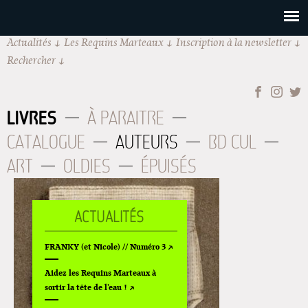
Actualités
Les Requins Marteaux
Inscription à la newsletter
Rechercher
LIVRES
À PARAITRE
CATALOGUE
AUTEURS
BD CUL
ART
OLDIES
ÉPUISÉS
FRANKY (et Nicole) // Numéro 3
Aidez les Requins Marteaux à
sortir la tête de l'eau !