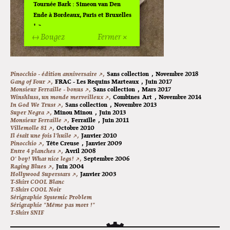
Tournée Bark : Simeon van Den
Ende à Bordeaux, Paris et Bruxelles
!
↔ Bougez
Fermer ×
Off Of Off d'Angoulême 2024
Superette de noël à Pola
Pinocchio - édition anniversaire ↗,
Sans collection
,
Novembre 2018
Gang of Four ↗,
FRAC - Les Requins Marteaux
,
Juin 2017
L'exposition de Fungirl à
Monsieur Ferraille - bonus ↗,
Sans collection
,
Mars 2017
Montpellier !
Winshluss, un monde merveilleux ↗,
Combines
Art
,
Novembre 2014
In God We Trust ↗,
Sans collection
,
Novembre 2013
Super Negra ↗,
Minou Minou
,
Juin 2013
Lancements de "Ras le bol" de
Monsieur Ferraille ↗,
Ferraille
,
Juin 2011
Cardon
Villemolle 81 ↗,
Octobre 2010
Il était une fois l'huile ↗,
Janvier 2010
Pinocchio ↗,
Tête Creuse
,
Janvier 2009
Exposition "Fungirl : Funeral
Entre 4 planches ↗,
Avril 2008
Home" à Colomiers
O' boy! What nice legs! ↗,
Septembre 2006
Raging Blues ↗,
Juin 2004
Hollywood Superstars ↗,
Janvier 2003
Tournée "Vulva Viking" : Elizabeth
T-Shirt COOL Blanc
Pich à Paris et Vincennes !
T-Shirt COOL Noir
Sérigraphie Systemic Problem
Sérigraphie "Même pas mort !"
Dédicace de Gwénola Carrère à
T-Shirt SNIF
Bruxelles