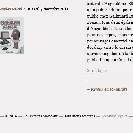
festival d’Angoulême. El
lanplan Culcul ↗,
BD Cul
,
Novembre 2013
à un public adulte, pour
publie chez Gallimard
Pa
Bouzon
tous deux égaleme
d’Angoulême. Parallèleme
pour des expos, chante e
personnages essentiellem
décalage entre le dessin e
univers singulier où la 
publie Planplan Culcul q
Son blog
← Retour au sommaire
© 2014
Les Requins Marteaux
Tous droits réservés
Mentions légales