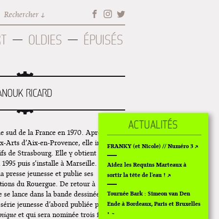
Rechercher
RT
OLDIES
ÉPUISÉS
ANOUK RICARD
le sud de la France en 1970. Après deux
-Arts d’Aix-en-Provence, elle intègre
FRANKY (et Nicole) // Numéro 3
ifs de Strasbourg. Elle y obtient un
 1995 puis s’installe à Marseille.
Aidez les Requins Marteaux à
 la presse jeunesse et publie ses
sortir la tête de l'eau !
tions du Rouergue. De retour à
e se lance dans la bande dessinée
Tournée Bark : Simeon van Den
série jeunesse d’abord publiée par
Ende à Bordeaux, Paris et Bruxelles
mique
et qui sera nominée trois fois au
!