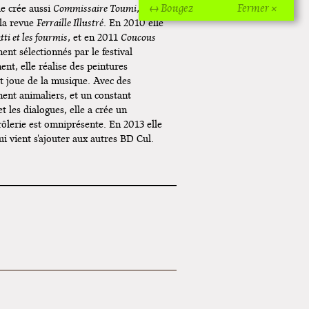
↔ Bougez
Fermer ×
le crée aussi
Commissaire Toumi
, destiné
Off Of Off d'Angoulême 2024
 la revue
Ferraille Illustré
. En 2010 elle
tti et les fourmis
, et en 2011
Coucous
Superette de noël à Pola
nt sélectionnés par le festival
nt, elle réalise des peintures
L'exposition de Fungirl à
t joue de la musique. Avec des
Montpellier !
ent animaliers, et un constant
t les dialogues, elle a crée un
Lancements de "Ras le bol" de
drôlerie est omniprésente. En 2013 elle
Cardon
ui vient s'ajouter aux autres BD Cul.
Exposition "Fungirl : Funeral
Home" à Colomiers
Tournée "Vulva Viking" : Elizabeth
Pich à Paris et Vincennes !
Dédicace de Gwénola Carrère à
Bruxelles