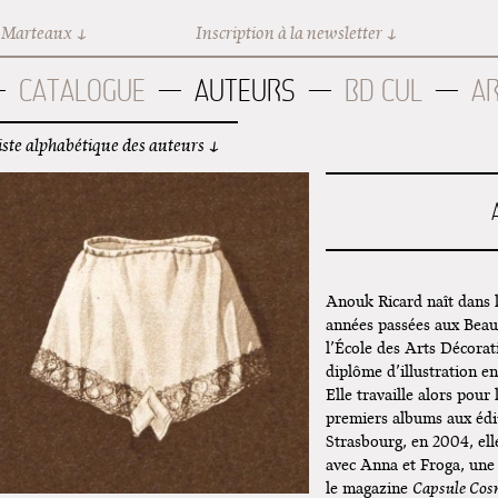
 Marteaux
Inscription à la newsletter
CATALOGUE
AUTEURS
BD CUL
A
iste alphabétique des auteurs
Anouk Ricard naît dans 
années passées aux Beaux
l’École des Arts Décorat
diplôme d’illustration en
Elle travaille alors pour
premiers albums aux édi
Strasbourg, en 2004, ell
avec Anna et Froga, une 
le magazine
Capsule Cos