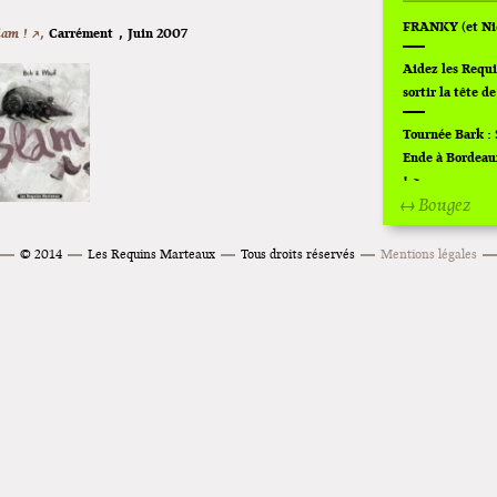
FRANKY (et Nic
lam ! ↗,
Carrément
,
Juin 2007
Aidez les Requ
sortir la tête de
Tournée Bark :
Ende à Bordeaux
!
↔ Bougez
Off Of Off d'A
© 2014
Les Requins Marteaux
Tous droits réservés
Mentions légales
Superette de no
L'exposition de 
Montpellier !
Lancements de "
Cardon
Exposition "Fun
Home" à Colomi