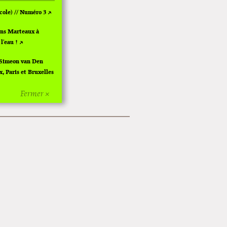
ole) // Numéro 3
ins Marteaux à
 l'eau !
 Simeon van Den
, Paris et Bruxelles
Fermer ×
ngoulême 2024
ël à Pola
Fungirl à
Ras le bol" de
girl : Funeral
ers