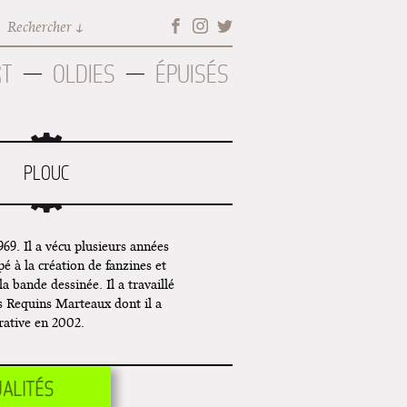
Rechercher
RT
OLDIES
ÉPUISÉS
PLOUC
969. Il a vécu plusieurs années
pé à la création de fanzines et
a bande dessinée. Il a travaillé
s Requins Marteaux dont il a
trative en 2002.