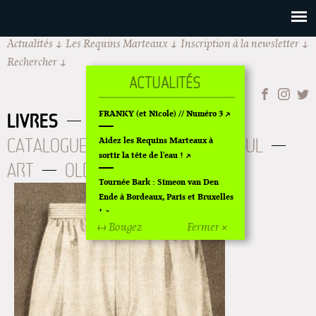
Actualités
Les Requins Marteaux
Inscription à la newsletter
Rechercher
FRANKY (et Nicole) // Numéro 3
LIVRES
À PARAITRE
CATALOGUE
AUTEURS
BD CUL
Aidez les Requins Marteaux à
sortir la tête de l'eau !
ART
OLDIES
ÉPUISÉS
Tournée Bark : Simeon van Den
Ende à Bordeaux, Paris et Bruxelles
!
↔ Bougez
Fermer ×
Off Of Off d'Angoulême 2024
Superette de noël à Pola
L'exposition de Fungirl à
Montpellier !