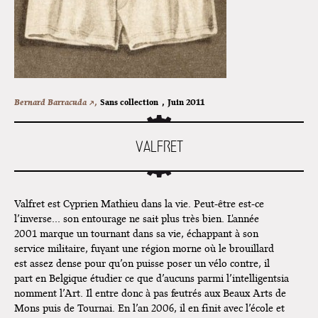
Lancements de "Ras le bol" de
Cardon
Exposition "Fungirl : Funeral
Home" à Colomiers
Tournée "Vulva Viking" : Elizabeth
Bernard Barracuda ↗,
Sans collection
,
Juin 2011
Pich à Paris et Vincennes !
VALFRET
Dédicace de Gwénola Carrère à
Bruxelles
Valfret est Cyprien Mathieu dans la vie. Peut-être est-ce
l’inverse… son entourage ne sait plus très bien. L'année
2001 marque un tournant dans sa vie, échappant à son
service militaire, fuyant une région morne où le brouillard
est assez dense pour qu’on puisse poser un vélo contre, il
part en Belgique étudier ce que d’aucuns parmi l’intelligentsia
nomment l’Art. Il entre donc à pas feutrés aux Beaux Arts de
Mons puis de Tournai. En l’an 2006, il en finit avec l’école et