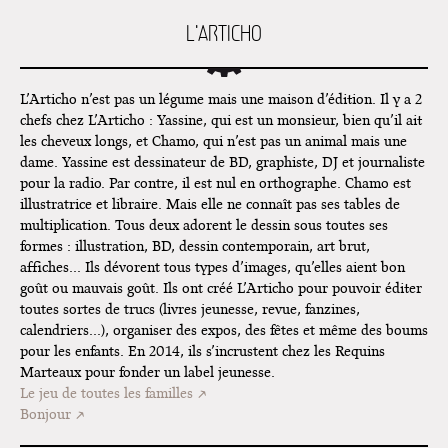
Exposition "Fungirl : Funeral
L'ARTICHO
Home" à Colomiers
Tournée "Vulva Viking" : Elizabeth
Pich à Paris et Vincennes !
L’Articho n’est pas un légume mais une maison d’édition. Il y a 2
chefs chez L’Articho : Yassine, qui est un monsieur, bien qu’il ait
Dédicace de Gwénola Carrère à
les cheveux longs, et Chamo, qui n’est pas un animal mais une
Bruxelles
dame. Yassine est dessinateur de BD, graphiste, DJ et journaliste
pour la radio. Par contre, il est nul en orthographe. Chamo est
illustratrice et libraire. Mais elle ne connaît pas ses tables de
multiplication. Tous deux adorent le dessin sous toutes ses
formes : illustration, BD, dessin contemporain, art brut,
affiches... Ils dévorent tous types d’images, qu’elles aient bon
goût ou mauvais goût. Ils ont créé L’Articho pour pouvoir éditer
toutes sortes de trucs (livres jeunesse, revue, fanzines,
calendriers...), organiser des expos, des fêtes et même des boums
pour les enfants. En 2014, ils s’incrustent chez les Requins
Marteaux pour fonder un label jeunesse.
Le jeu de toutes les familles
Bonjour