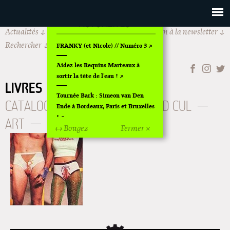
Actualités
Les Requins Marteaux
Inscription à la newsletter
Rechercher
FRANKY (et Nicole) // Numéro 3
Aidez les Requins Marteaux à
sortir la tête de l'eau !
LIVRES
À PARAITRE
Tournée Bark : Simeon van Den
CATALOGUE
AUTEURS
BD CUL
Ende à Bordeaux, Paris et Bruxelles
!
ART
OLDIES
ÉPUISÉS
↔ Bougez
Fermer ×
Off Of Off d'Angoulême 2024
Superette de noël à Pola
L'exposition de Fungirl à
Montpellier !
Lancements de "Ras le bol" de
Cardon